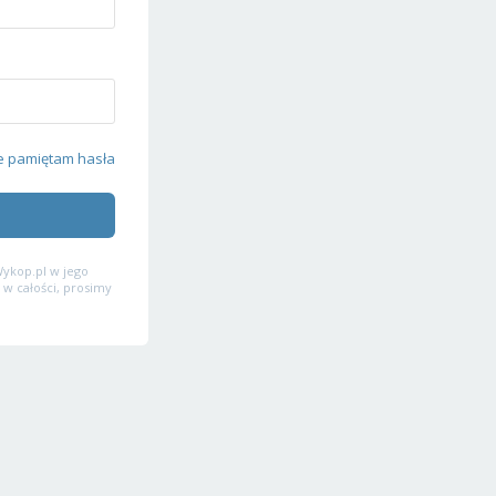
e pamiętam hasła
ykop.pl w jego
 w całości, prosimy