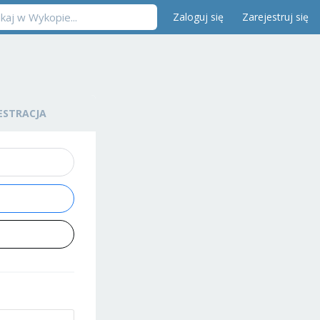
Zaloguj się
Zarejestruj się
ESTRACJA