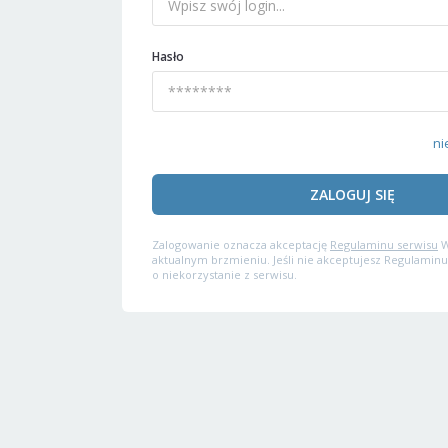
Hasło
ni
ZALOGUJ SIĘ
Zalogowanie oznacza akceptację
Regulaminu serwisu
W
aktualnym brzmieniu. Jeśli nie akceptujesz Regulaminu
o niekorzystanie z serwisu.