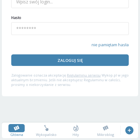
Hasło
nie pamiętam hasła
ZALOGUJ SIĘ
Zalogowanie oznacza akceptację
Regulaminu serwisu
Wykop.pl w jego
aktualnym brzmieniu. Jeśli nie akceptujesz Regulaminu w całości,
prosimy o niekorzystanie z serwisu.
Główna
Wykopalisko
Hity
Mikroblog