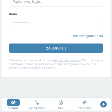
Hasło
nie pamiętam hasła
ZALOGUJ SIĘ
Zalogowanie oznacza akceptację
Regulaminu serwisu
Wykop.pl w jego
aktualnym brzmieniu. Jeśli nie akceptujesz Regulaminu w całości,
prosimy o niekorzystanie z serwisu.
Główna
Wykopalisko
Hity
Mikroblog