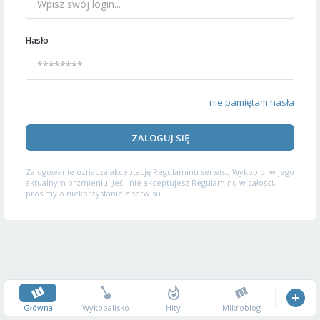
Hasło
nie pamiętam hasła
ZALOGUJ SIĘ
Zalogowanie oznacza akceptację
Regulaminu serwisu
Wykop.pl w jego
aktualnym brzmieniu. Jeśli nie akceptujesz Regulaminu w całości,
prosimy o niekorzystanie z serwisu.
Główna
Wykopalisko
Hity
Mikroblog