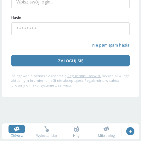
Hasło
nie pamiętam hasła
ZALOGUJ SIĘ
Zalogowanie oznacza akceptację
Regulaminu serwisu
Wykop.pl w jego
aktualnym brzmieniu. Jeśli nie akceptujesz Regulaminu w całości,
prosimy o niekorzystanie z serwisu.
Główna
Wykopalisko
Hity
Mikroblog