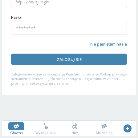
Hasło
nie pamiętam hasła
ZALOGUJ SIĘ
Zalogowanie oznacza akceptację
Regulaminu serwisu
Wykop.pl w jego
aktualnym brzmieniu. Jeśli nie akceptujesz Regulaminu w całości,
prosimy o niekorzystanie z serwisu.
Główna
Wykopalisko
Hity
Mikroblog