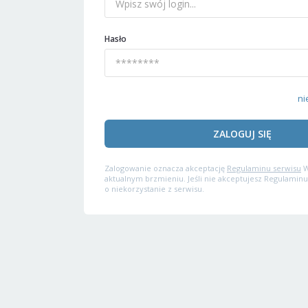
Hasło
ni
ZALOGUJ SIĘ
Zalogowanie oznacza akceptację
Regulaminu serwisu
W
aktualnym brzmieniu. Jeśli nie akceptujesz Regulaminu
o niekorzystanie z serwisu.