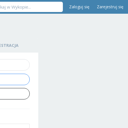
Zaloguj się
Zarejestruj się
ESTRACJA