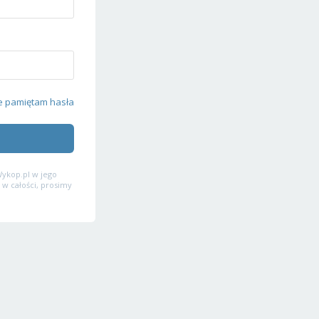
e pamiętam hasła
ykop.pl w jego
 w całości, prosimy