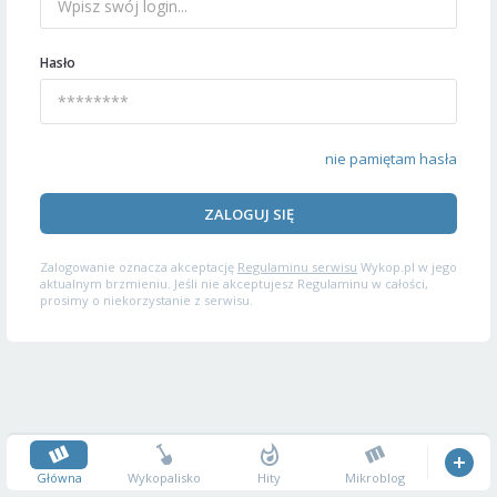
Hasło
nie pamiętam hasła
ZALOGUJ SIĘ
Zalogowanie oznacza akceptację
Regulaminu serwisu
Wykop.pl w jego
aktualnym brzmieniu. Jeśli nie akceptujesz Regulaminu w całości,
prosimy o niekorzystanie z serwisu.
Główna
Wykopalisko
Hity
Mikroblog