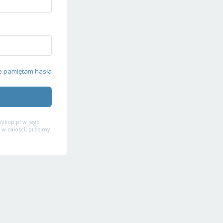
e pamiętam hasła
ykop.pl w jego
 w całości, prosimy