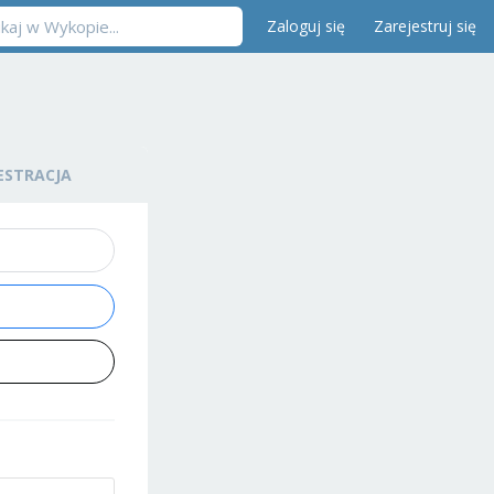
Zaloguj się
Zarejestruj się
ESTRACJA