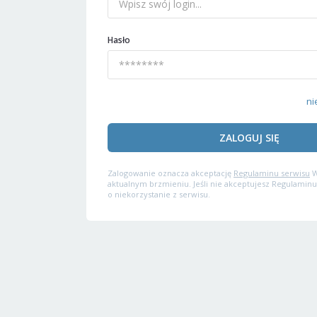
Hasło
ni
ZALOGUJ SIĘ
Zalogowanie oznacza akceptację
Regulaminu serwisu
W
aktualnym brzmieniu. Jeśli nie akceptujesz Regulaminu
o niekorzystanie z serwisu.