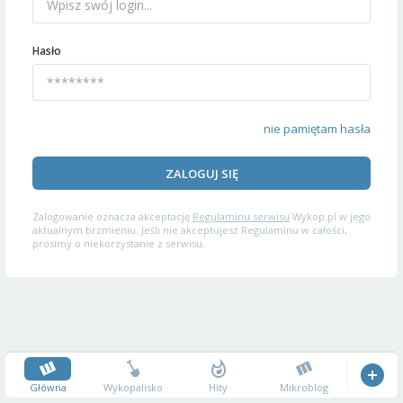
Hasło
nie pamiętam hasła
ZALOGUJ SIĘ
Zalogowanie oznacza akceptację
Regulaminu serwisu
Wykop.pl w jego
aktualnym brzmieniu. Jeśli nie akceptujesz Regulaminu w całości,
prosimy o niekorzystanie z serwisu.
Główna
Wykopalisko
Hity
Mikroblog