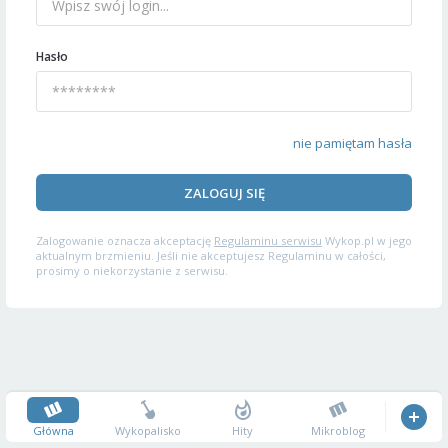
Hasło
nie pamiętam hasła
ZALOGUJ SIĘ
Zalogowanie oznacza akceptację
Regulaminu serwisu
Wykop.pl w jego
aktualnym brzmieniu. Jeśli nie akceptujesz Regulaminu w całości,
prosimy o niekorzystanie z serwisu.
Główna
Wykopalisko
Hity
Mikroblog