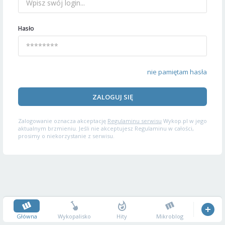
Hasło
nie pamiętam hasła
ZALOGUJ SIĘ
Zalogowanie oznacza akceptację
Regulaminu serwisu
Wykop.pl w jego
aktualnym brzmieniu. Jeśli nie akceptujesz Regulaminu w całości,
prosimy o niekorzystanie z serwisu.
Główna
Wykopalisko
Hity
Mikroblog