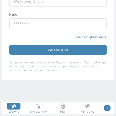
Hasło
nie pamiętam hasła
ZALOGUJ SIĘ
Zalogowanie oznacza akceptację
Regulaminu serwisu
Wykop.pl w jego
aktualnym brzmieniu. Jeśli nie akceptujesz Regulaminu w całości,
prosimy o niekorzystanie z serwisu.
Główna
Wykopalisko
Hity
Mikroblog