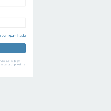
e pamiętam hasła
ykop.pl w jego
 w całości, prosimy