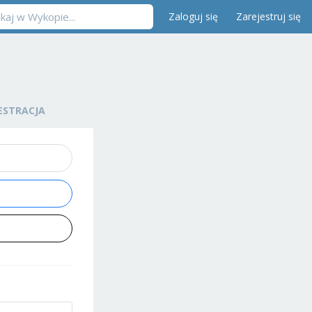
Zaloguj się
Zarejestruj się
ESTRACJA