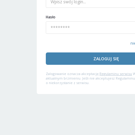
Hasło
ni
ZALOGUJ SIĘ
Zalogowanie oznacza akceptację
Regulaminu serwisu
W
aktualnym brzmieniu. Jeśli nie akceptujesz Regulaminu
o niekorzystanie z serwisu.