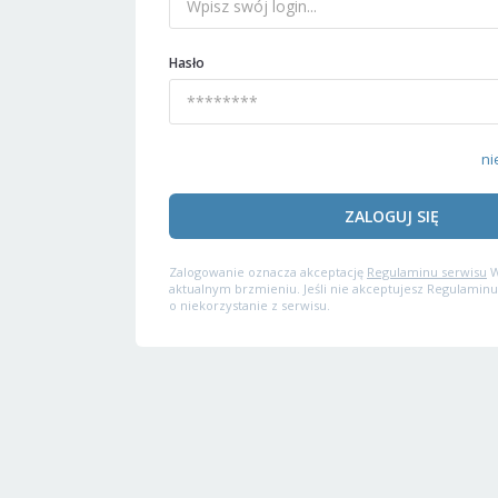
Hasło
ni
ZALOGUJ SIĘ
Zalogowanie oznacza akceptację
Regulaminu serwisu
W
aktualnym brzmieniu. Jeśli nie akceptujesz Regulaminu
o niekorzystanie z serwisu.