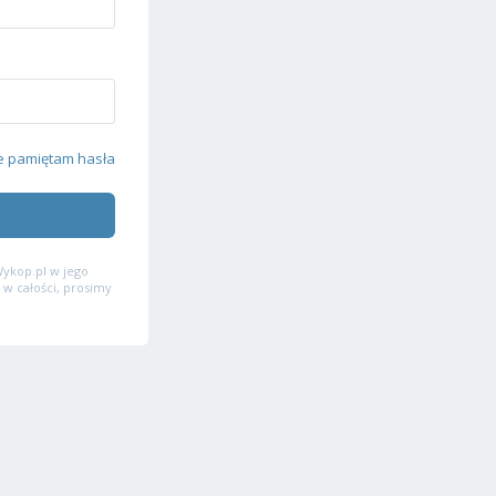
e pamiętam hasła
ykop.pl w jego
 w całości, prosimy