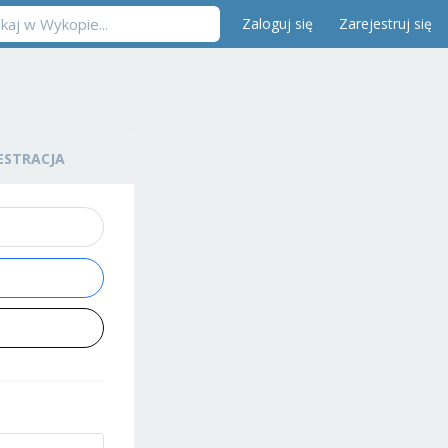
Zaloguj się
Zarejestruj się
ESTRACJA