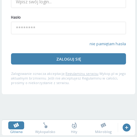
Hasło
nie pamiętam hasła
ZALOGUJ SIĘ
Zalogowanie oznacza akceptację
Regulaminu serwisu
Wykop.pl w jego
aktualnym brzmieniu. Jeśli nie akceptujesz Regulaminu w całości,
prosimy o niekorzystanie z serwisu.
Główna
Wykopalisko
Hity
Mikroblog