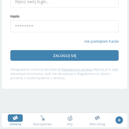
Hasło
nie pamiętam hasła
ZALOGUJ SIĘ
Zalogowanie oznacza akceptację
Regulaminu serwisu
Wykop.pl w jego
aktualnym brzmieniu. Jeśli nie akceptujesz Regulaminu w całości,
prosimy o niekorzystanie z serwisu.
Główna
Wykopalisko
Hity
Mikroblog