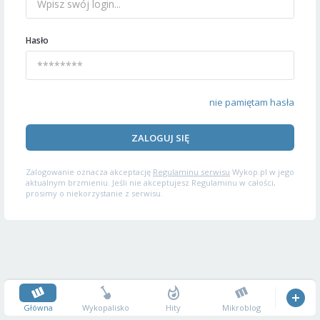
Hasło
nie pamiętam hasła
ZALOGUJ SIĘ
Zalogowanie oznacza akceptację
Regulaminu serwisu
Wykop.pl w jego
aktualnym brzmieniu. Jeśli nie akceptujesz Regulaminu w całości,
prosimy o niekorzystanie z serwisu.
Główna
Wykopalisko
Hity
Mikroblog