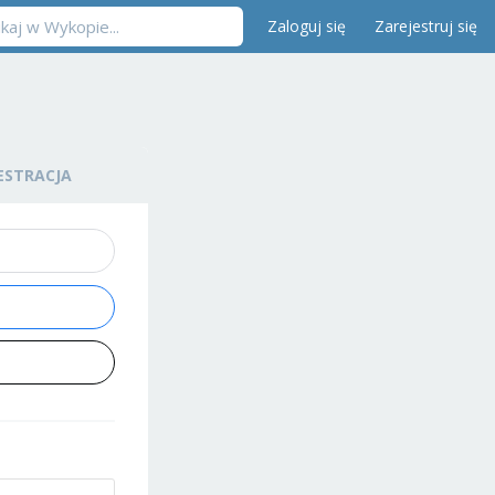
Zaloguj się
Zarejestruj się
ESTRACJA