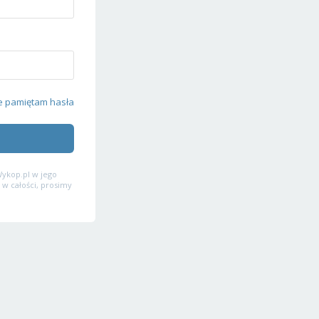
e pamiętam hasła
ykop.pl w jego
 w całości, prosimy