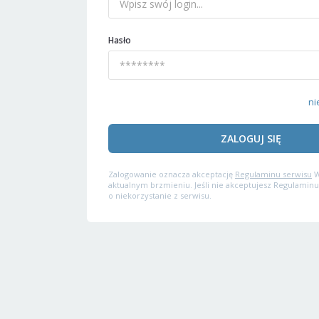
Hasło
ni
ZALOGUJ SIĘ
Zalogowanie oznacza akceptację
Regulaminu serwisu
W
aktualnym brzmieniu. Jeśli nie akceptujesz Regulaminu
o niekorzystanie z serwisu.