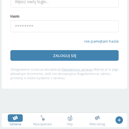
Hasło
nie pamiętam hasła
ZALOGUJ SIĘ
Zalogowanie oznacza akceptację
Regulaminu serwisu
Wykop.pl w jego
aktualnym brzmieniu. Jeśli nie akceptujesz Regulaminu w całości,
prosimy o niekorzystanie z serwisu.
Główna
Wykopalisko
Hity
Mikroblog