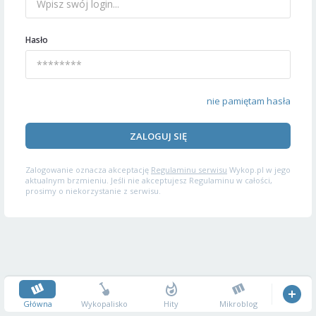
Hasło
nie pamiętam hasła
ZALOGUJ SIĘ
Zalogowanie oznacza akceptację
Regulaminu serwisu
Wykop.pl w jego
aktualnym brzmieniu. Jeśli nie akceptujesz Regulaminu w całości,
prosimy o niekorzystanie z serwisu.
Główna
Wykopalisko
Hity
Mikroblog