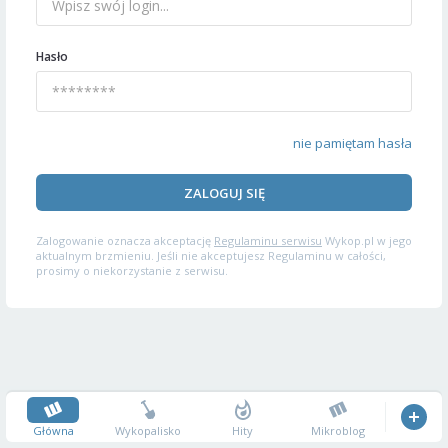
Hasło
nie pamiętam hasła
ZALOGUJ SIĘ
Zalogowanie oznacza akceptację
Regulaminu serwisu
Wykop.pl w jego
aktualnym brzmieniu. Jeśli nie akceptujesz Regulaminu w całości,
prosimy o niekorzystanie z serwisu.
Główna
Wykopalisko
Hity
Mikroblog