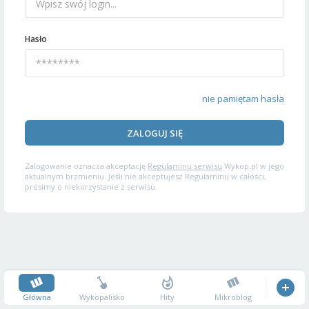
Hasło
nie pamiętam hasła
ZALOGUJ SIĘ
Zalogowanie oznacza akceptację
Regulaminu serwisu
Wykop.pl w jego
aktualnym brzmieniu. Jeśli nie akceptujesz Regulaminu w całości,
prosimy o niekorzystanie z serwisu.
Główna
Wykopalisko
Hity
Mikroblog