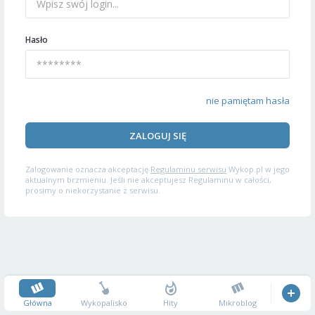
Hasło
nie pamiętam hasła
ZALOGUJ SIĘ
Zalogowanie oznacza akceptację
Regulaminu serwisu
Wykop.pl w jego
aktualnym brzmieniu. Jeśli nie akceptujesz Regulaminu w całości,
prosimy o niekorzystanie z serwisu.
Główna
Wykopalisko
Hity
Mikroblog