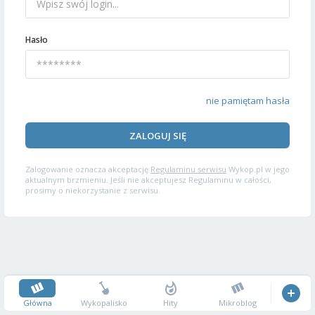
Hasło
nie pamiętam hasła
ZALOGUJ SIĘ
Zalogowanie oznacza akceptację
Regulaminu serwisu
Wykop.pl w jego
aktualnym brzmieniu. Jeśli nie akceptujesz Regulaminu w całości,
prosimy o niekorzystanie z serwisu.
Główna
Wykopalisko
Hity
Mikroblog