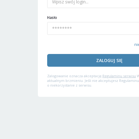
Hasło
ni
ZALOGUJ SIĘ
Zalogowanie oznacza akceptację
Regulaminu serwisu
W
aktualnym brzmieniu. Jeśli nie akceptujesz Regulaminu
o niekorzystanie z serwisu.