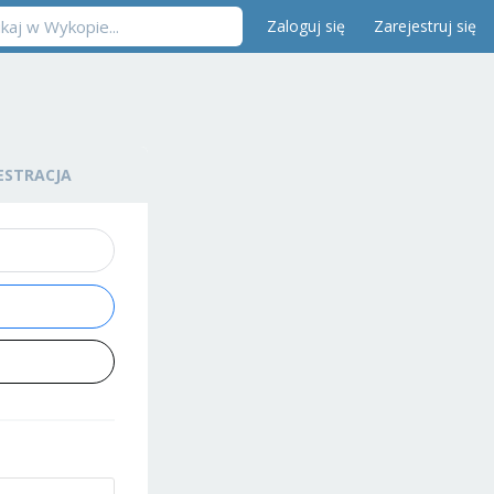
Zaloguj się
Zarejestruj się
ESTRACJA