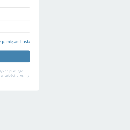
e pamiętam hasła
ykop.pl w jego
 w całości, prosimy