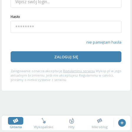
Hasło
nie pamiętam hasła
ZALOGUJ SIĘ
Zalogowanie oznacza akceptację
Regulaminu serwisu
Wykop.pl w jego
aktualnym brzmieniu. Jeśli nie akceptujesz Regulaminu w całości,
prosimy o niekorzystanie z serwisu.
Główna
Wykopalisko
Hity
Mikroblog