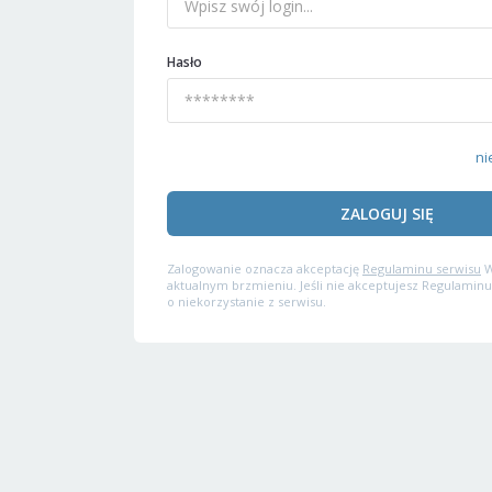
Hasło
ni
ZALOGUJ SIĘ
Zalogowanie oznacza akceptację
Regulaminu serwisu
W
aktualnym brzmieniu. Jeśli nie akceptujesz Regulaminu
o niekorzystanie z serwisu.