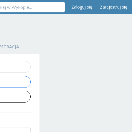
Zaloguj się
Zarejestruj się
ESTRACJA