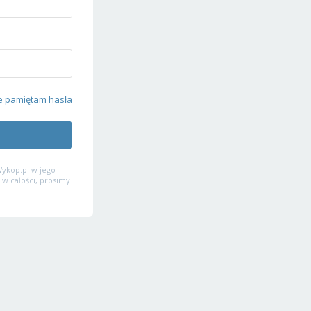
e pamiętam hasła
ykop.pl w jego
 w całości, prosimy