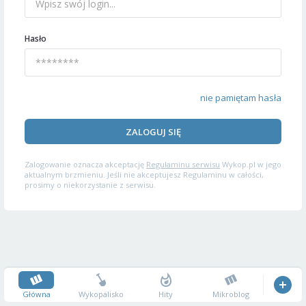
Hasło
nie pamiętam hasła
ZALOGUJ SIĘ
Zalogowanie oznacza akceptację
Regulaminu serwisu
Wykop.pl w jego
aktualnym brzmieniu. Jeśli nie akceptujesz Regulaminu w całości,
prosimy o niekorzystanie z serwisu.
Główna
Wykopalisko
Hity
Mikroblog