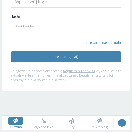
Hasło
nie pamiętam hasła
ZALOGUJ SIĘ
Zalogowanie oznacza akceptację
Regulaminu serwisu
Wykop.pl w jego
aktualnym brzmieniu. Jeśli nie akceptujesz Regulaminu w całości,
prosimy o niekorzystanie z serwisu.
Główna
Wykopalisko
Hity
Mikroblog