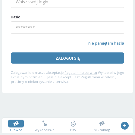
Hasło
nie pamiętam hasła
ZALOGUJ SIĘ
Zalogowanie oznacza akceptację
Regulaminu serwisu
Wykop.pl w jego
aktualnym brzmieniu. Jeśli nie akceptujesz Regulaminu w całości,
prosimy o niekorzystanie z serwisu.
Główna
Wykopalisko
Hity
Mikroblog