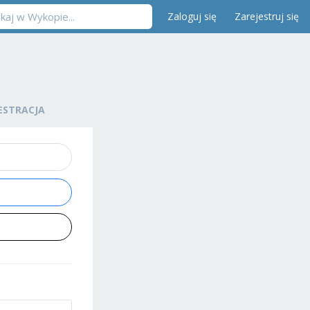
Zaloguj się
Zarejestruj się
ESTRACJA