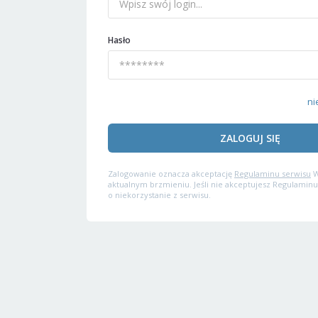
Hasło
ni
ZALOGUJ SIĘ
Zalogowanie oznacza akceptację
Regulaminu serwisu
W
aktualnym brzmieniu. Jeśli nie akceptujesz Regulaminu
o niekorzystanie z serwisu.