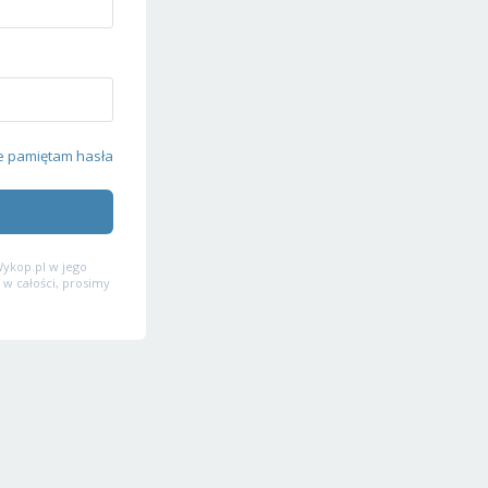
e pamiętam hasła
ykop.pl w jego
 w całości, prosimy