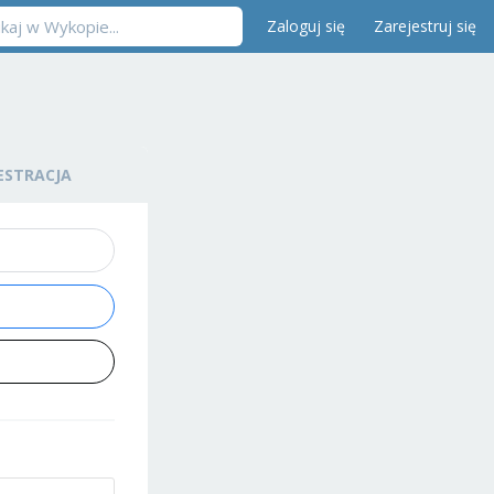
Zaloguj się
Zarejestruj się
ESTRACJA