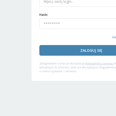
Hasło
ni
ZALOGUJ SIĘ
Zalogowanie oznacza akceptację
Regulaminu serwisu
W
aktualnym brzmieniu. Jeśli nie akceptujesz Regulaminu
o niekorzystanie z serwisu.