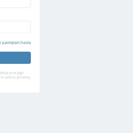
e pamiętam hasła
ykop.pl w jego
 w całości, prosimy