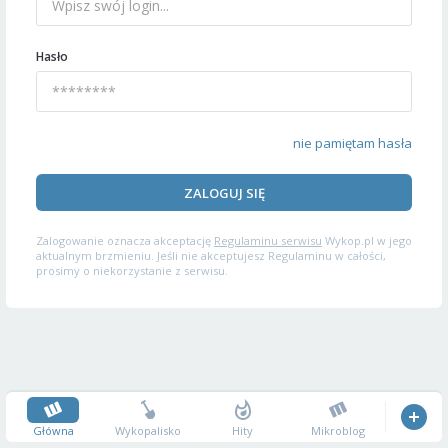
Hasło
nie pamiętam hasła
ZALOGUJ SIĘ
Zalogowanie oznacza akceptację
Regulaminu serwisu
Wykop.pl w jego
aktualnym brzmieniu. Jeśli nie akceptujesz Regulaminu w całości,
prosimy o niekorzystanie z serwisu.
Główna
Wykopalisko
Hity
Mikroblog