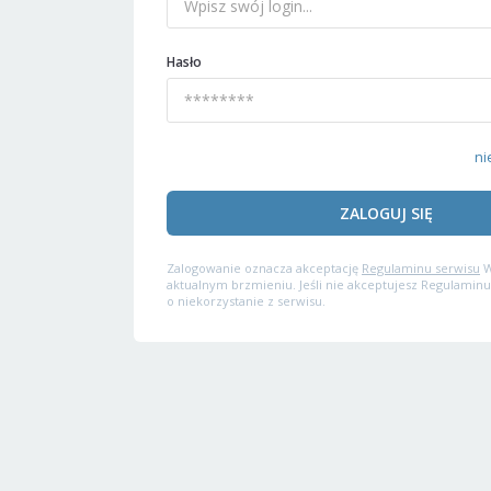
Hasło
ni
ZALOGUJ SIĘ
Zalogowanie oznacza akceptację
Regulaminu serwisu
W
aktualnym brzmieniu. Jeśli nie akceptujesz Regulaminu
o niekorzystanie z serwisu.