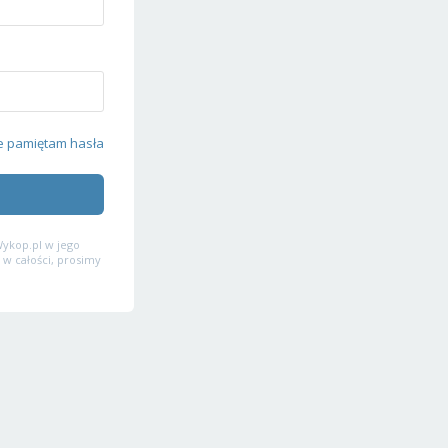
e pamiętam hasła
ykop.pl w jego
 w całości, prosimy