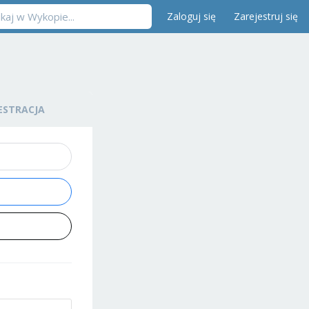
Zaloguj się
Zarejestruj się
ESTRACJA