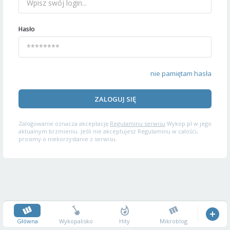
Hasło
nie pamiętam hasła
ZALOGUJ SIĘ
Zalogowanie oznacza akceptację
Regulaminu serwisu
Wykop.pl w jego
aktualnym brzmieniu. Jeśli nie akceptujesz Regulaminu w całości,
prosimy o niekorzystanie z serwisu.
Główna
Wykopalisko
Hity
Mikroblog