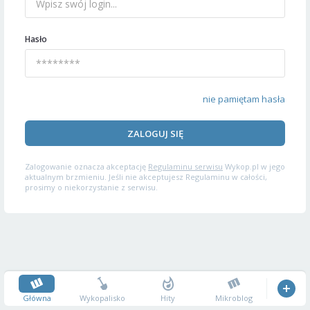
Hasło
nie pamiętam hasła
ZALOGUJ SIĘ
Zalogowanie oznacza akceptację
Regulaminu serwisu
Wykop.pl w jego
aktualnym brzmieniu. Jeśli nie akceptujesz Regulaminu w całości,
prosimy o niekorzystanie z serwisu.
Główna
Wykopalisko
Hity
Mikroblog