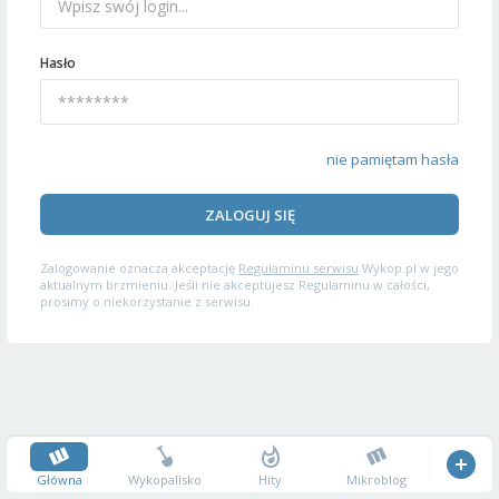
Hasło
nie pamiętam hasła
ZALOGUJ SIĘ
Zalogowanie oznacza akceptację
Regulaminu serwisu
Wykop.pl w jego
aktualnym brzmieniu. Jeśli nie akceptujesz Regulaminu w całości,
prosimy o niekorzystanie z serwisu.
Główna
Wykopalisko
Hity
Mikroblog