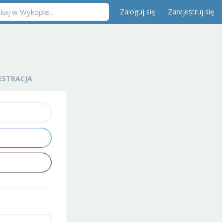
Zaloguj się
Zarejestruj się
ESTRACJA