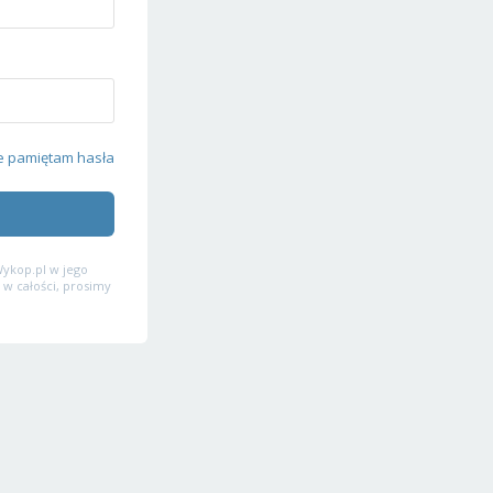
e pamiętam hasła
ykop.pl w jego
 w całości, prosimy