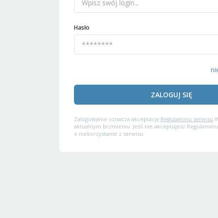
Hasło
ni
ZALOGUJ SIĘ
Zalogowanie oznacza akceptację
Regulaminu serwisu
W
aktualnym brzmieniu. Jeśli nie akceptujesz Regulaminu
o niekorzystanie z serwisu.