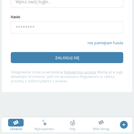
Hasło
nie pamiętam hasła
ZALOGUJ SIĘ
Zalogowanie oznacza akceptację
Regulaminu serwisu
Wykop.pl w jego
aktualnym brzmieniu. Jeśli nie akceptujesz Regulaminu w całości,
prosimy o niekorzystanie z serwisu.
Główna
Wykopalisko
Hity
Mikroblog