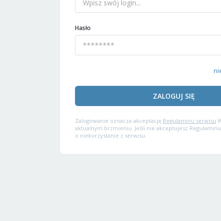
Hasło
ni
ZALOGUJ SIĘ
Zalogowanie oznacza akceptację
Regulaminu serwisu
W
aktualnym brzmieniu. Jeśli nie akceptujesz Regulaminu
o niekorzystanie z serwisu.