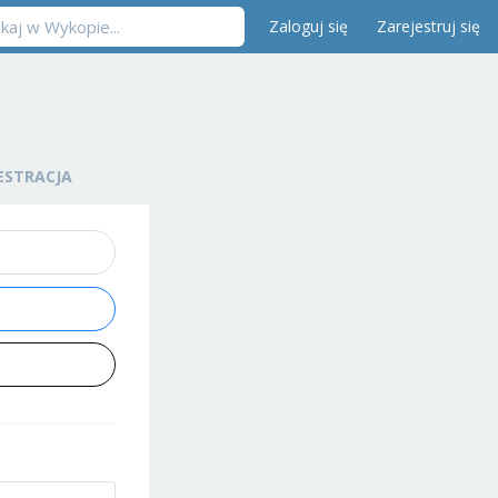
Zaloguj się
Zarejestruj się
ESTRACJA