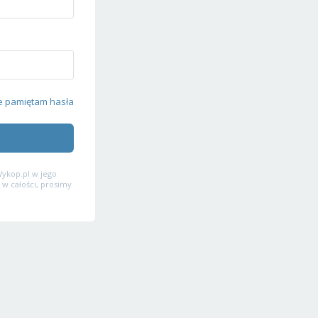
e pamiętam hasła
ykop.pl w jego
 w całości, prosimy