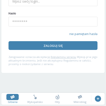
Hasło
nie pamiętam hasła
ZALOGUJ SIĘ
Zalogowanie oznacza akceptację
Regulaminu serwisu
Wykop.pl w jego
aktualnym brzmieniu. Jeśli nie akceptujesz Regulaminu w całości,
prosimy o niekorzystanie z serwisu.
Główna
Wykopalisko
Hity
Mikroblog