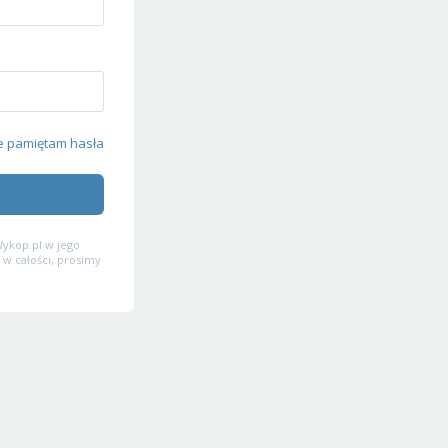
e pamiętam hasła
ykop.pl w jego
 w całości, prosimy