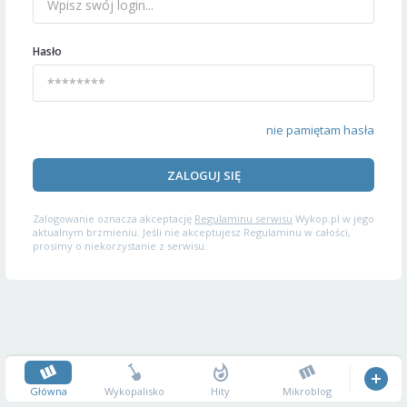
Hasło
nie pamiętam hasła
ZALOGUJ SIĘ
Zalogowanie oznacza akceptację
Regulaminu serwisu
Wykop.pl w jego
aktualnym brzmieniu. Jeśli nie akceptujesz Regulaminu w całości,
prosimy o niekorzystanie z serwisu.
Główna
Wykopalisko
Hity
Mikroblog