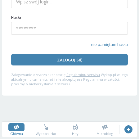
Hasło
nie pamiętam hasła
ZALOGUJ SIĘ
Zalogowanie oznacza akceptację
Regulaminu serwisu
Wykop.pl w jego
aktualnym brzmieniu. Jeśli nie akceptujesz Regulaminu w całości,
prosimy o niekorzystanie z serwisu.
Główna
Wykopalisko
Hity
Mikroblog