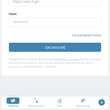
Hasło
nie pamiętam hasła
ZALOGUJ SIĘ
Zalogowanie oznacza akceptację
Regulaminu serwisu
Wykop.pl w jego
aktualnym brzmieniu. Jeśli nie akceptujesz Regulaminu w całości,
prosimy o niekorzystanie z serwisu.
Główna
Wykopalisko
Hity
Mikroblog