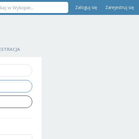
Zaloguj się
Zarejestruj się
ESTRACJA