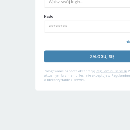
Hasło
ni
ZALOGUJ SIĘ
Zalogowanie oznacza akceptację
Regulaminu serwisu
W
aktualnym brzmieniu. Jeśli nie akceptujesz Regulaminu
o niekorzystanie z serwisu.