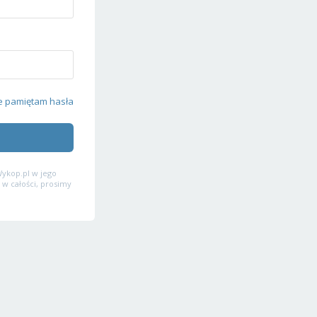
e pamiętam hasła
ykop.pl w jego
 w całości, prosimy