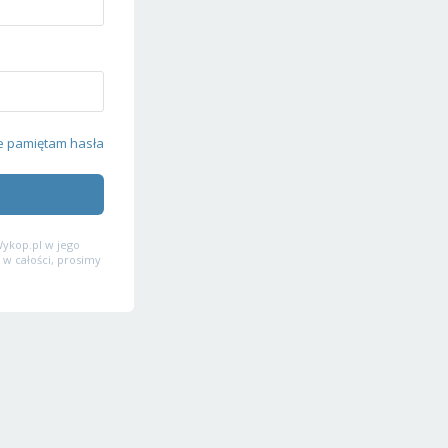
e pamiętam hasła
ykop.pl w jego
 w całości, prosimy