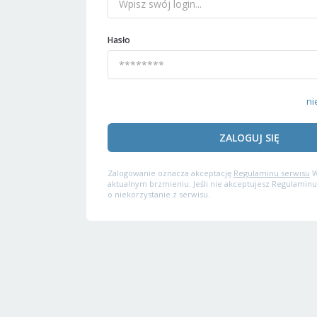
Hasło
ni
ZALOGUJ SIĘ
Zalogowanie oznacza akceptację
Regulaminu serwisu
W
aktualnym brzmieniu. Jeśli nie akceptujesz Regulaminu
o niekorzystanie z serwisu.