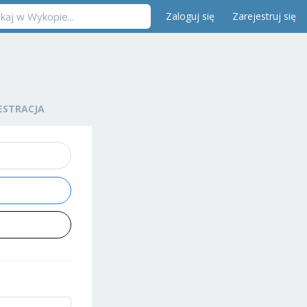
Zaloguj się
Zarejestruj się
ESTRACJA