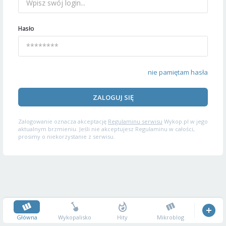
Hasło
nie pamiętam hasła
ZALOGUJ SIĘ
Zalogowanie oznacza akceptację
Regulaminu serwisu
Wykop.pl w jego
aktualnym brzmieniu. Jeśli nie akceptujesz Regulaminu w całości,
prosimy o niekorzystanie z serwisu.
Główna
Wykopalisko
Hity
Mikroblog