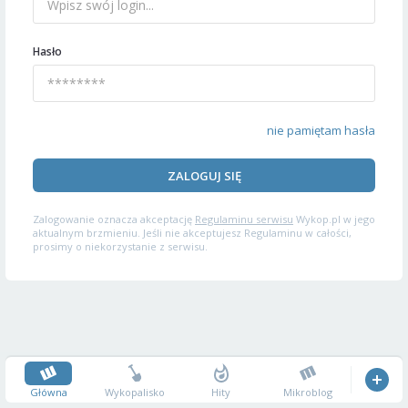
Hasło
nie pamiętam hasła
ZALOGUJ SIĘ
Zalogowanie oznacza akceptację
Regulaminu serwisu
Wykop.pl w jego
aktualnym brzmieniu. Jeśli nie akceptujesz Regulaminu w całości,
prosimy o niekorzystanie z serwisu.
Główna
Wykopalisko
Hity
Mikroblog